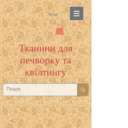
Вход
Тканини для
печворку та
квілтингу