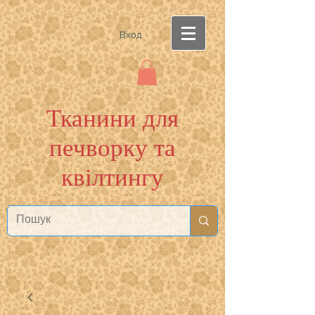
Вход
Тканини для
печворку та
квілтингу