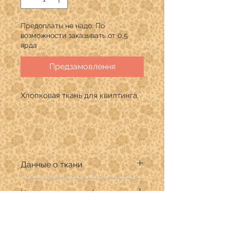
Предоплаты не надо. По
возможности заказывать от 0,5
ярда
Предзамовлення
Хлопковая ткань для квилтинга.
Данные о ткани
Производитель: Art Gallery Fabrics
Цена указана за 1/4 ярда
Дизайнер: Bonnie Christine
Состав: 100% хлопок премиум
Продается в количестве кратном
Ширина ткани 110 см.
1/4 ярда.