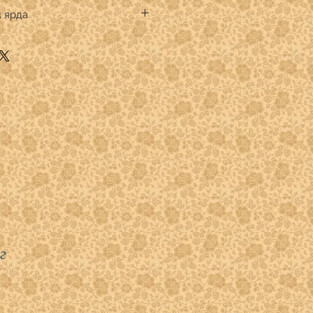
Spirit
4 ярда
к премиум
тве кратном 1/4 ярда.
.
" указывать:
 -1
 - 2
)- 3
- 4
г