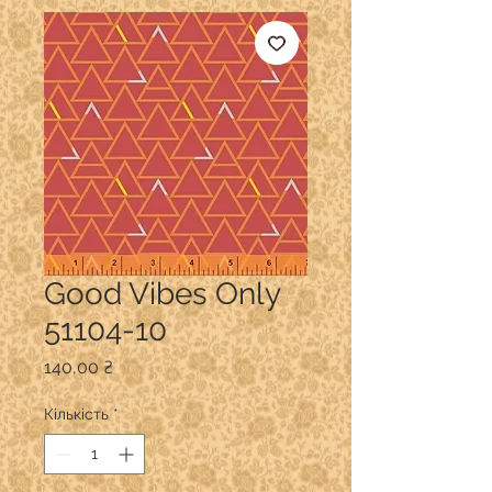
Good Vibes Only
51104-10
Ціна
140,00 ₴
Кількість
*