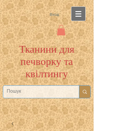
Вход
Тканини для
печворку та
квілтингу