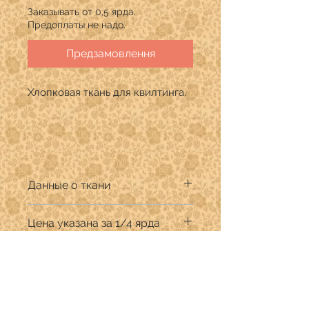
Заказывать от 0,5 ярда.
Предоплаты не надо.
Предзамовлення
Хлопковая ткань для квилтинга.
Данные о ткани
Производитель: Windham Fabrics
Цена указана за 1/4 ярда
Дизайнер:Shayla Wolf
Состав: 100% хлопок премиум.
Продается в количестве кратном
Ширина ткани 110 см.
1/4 ярда.
В графе "Количество" указывать:
для 1/4 ярда (22,9 см) -1
Про бутік
для 1/2 ярда (45,7 см) - 2