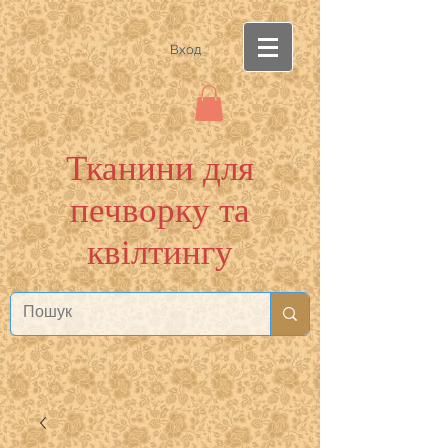
Вход
Тканини для
печворку та
квілтингу