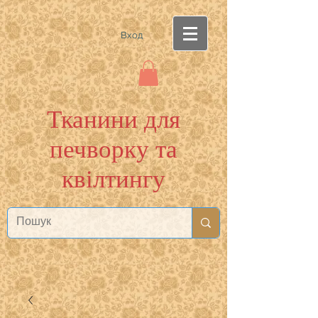
Вход
Тканини для
печворку та
квілтингу