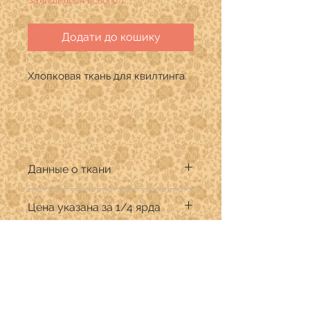
Додати до кошику
Хлопковая ткань для квилтинга.
Данные о ткани
Производитель:Riley Blake
Цена указана за 1/4 ярда
Дизайнер:Kris Lammers
Состав: 100% хлопок премиум
Продается в количестве кратном
Ширина ткани 110 см.
1/4 ярда.
В графе "Количество" указывать:
для 1/4 ярда (22,9 см) -1
Про бутік
для 1/2 ярда (45,7 см) - 2
для 3/4 ярда (68,5 см)- 3