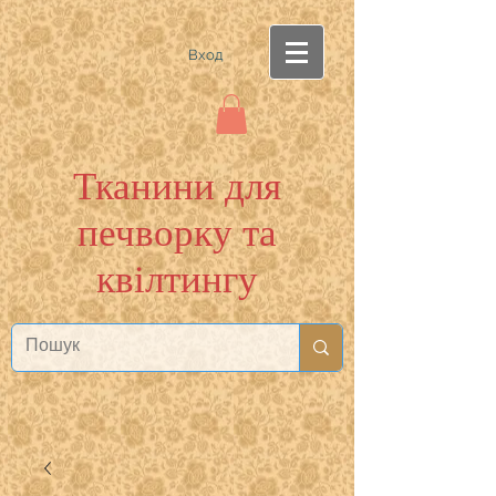
Вход
Тканини для
печворку та
квілтингу