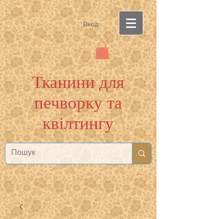
Вход
Тканини для
печворку та
квілтингу