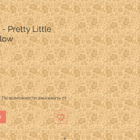
 - Pretty Little
llow
 По возможности заказывать от
я