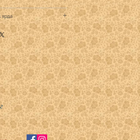
 & Irene Fabrics
4 ярда
к премиум
тве кратном 1/4 ярда.
.
" указывать:
 -1
 - 2
)- 3
- 4
г