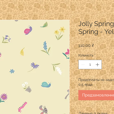
Jolly Spring
Spring - Ye
Ціна
110,00 ₴
Кількість
*
Предоплаты не надо.
0,5 ярда
Предзамовленн
Данные о ткани