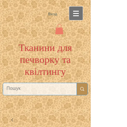
Вход
Тканини для
печворку та
квілтингу