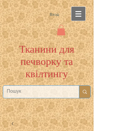
Вход
Тканини для
печворку та
квілтингу