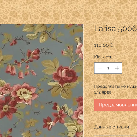
Larisa 5006
Ціна
110,00 ₴
Кількість
*
Предоплаты не нужн
1/2 ярда.
Предзамовленн
Данные о ткани