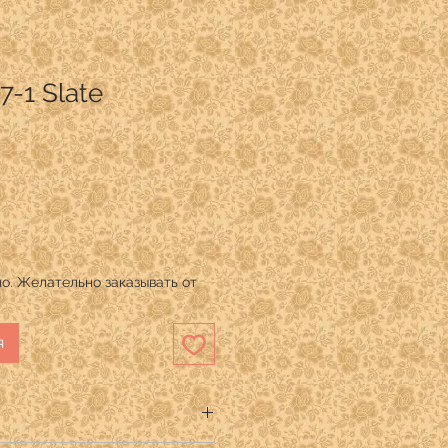
7-1 Slate
о. Желательно заказывать от
я