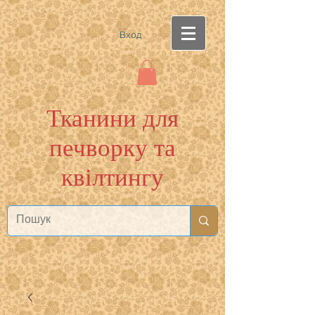
Вход
Тканини для
печворку та
квілтингу