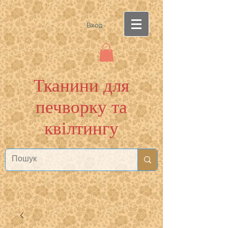
Вход
Тканини для
печворку та
квілтингу