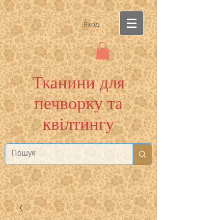
Вход
Тканини для
печворку та
квілтингу