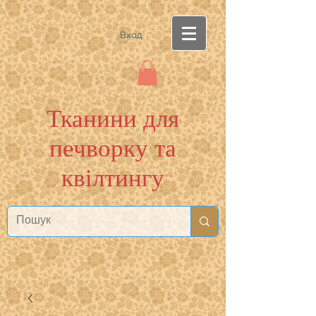
Вход
Тканини для
печворку та
квілтингу