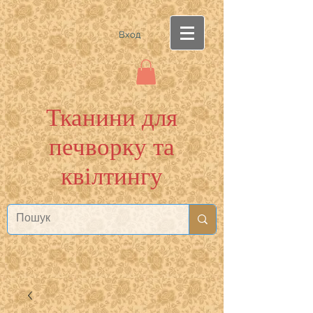
Вход
Тканини для
печворку та
квілтингу