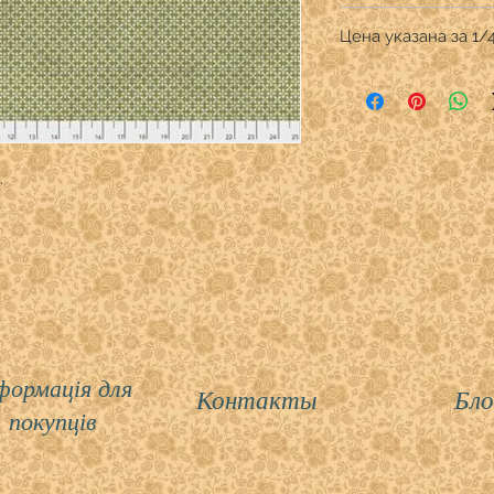
Производитель: FreeS
Цена указана за 1/
Дизайнер:Tim Holtz
Состав: 100% хлопо
Продается в количес
Ширина ткани 110 см
В графе "Количество
для 1/4 ярда (22,9 см)
для 1/2 ярда (45,7 см)
для 3/4 ярда (68,5 см
.
для 1 ярда ( 91,4 см)
формація для
Контакты
Бло
покупців