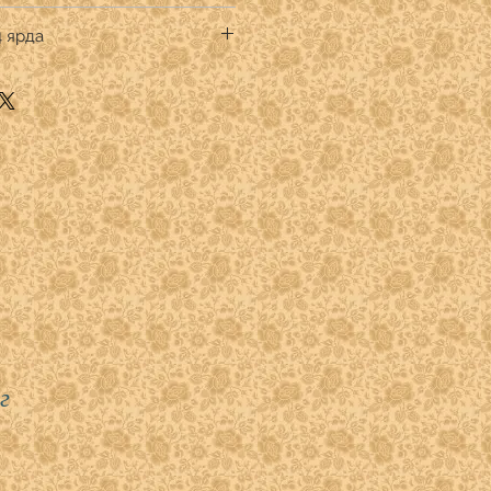
pirit Fabrics
4 ярда
к премиум
тве кратном 1/4 ярда.
.
" указывать:
 -1
 - 2
)- 3
- 4
г