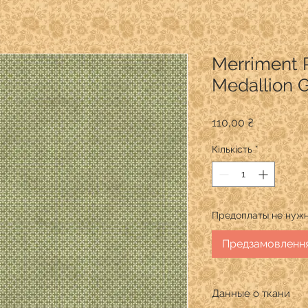
Merriment
Medallion 
Ціна
110,00 ₴
Кількість
*
Предоплаты не нужн
Предзамовленн
Данные о ткани