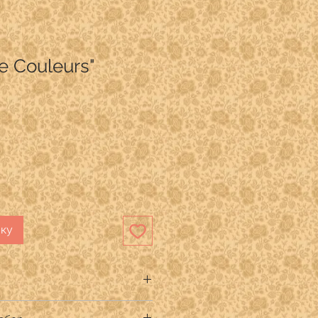
e Couleurs"
ику
a