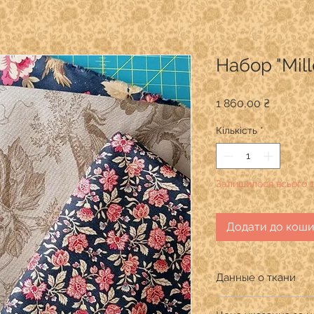
Набор "Mill
Ціна
1 860,00 ₴
Кількість
*
Залишилося всього 1
Додати до кош
Данные о ткани
Производитель: Mod