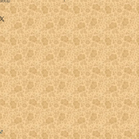
набор
.
кани по ярду каждой.
г