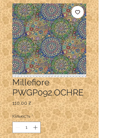
Millefiore
PWGP092.OCHRE
Ціна
110,00 ₴
Кількість
*