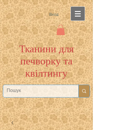
Вход
Тканини для
печворку та
квілтингу