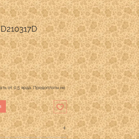
s D210317D
ть от 0,5 ярда. Предоплаты не
я