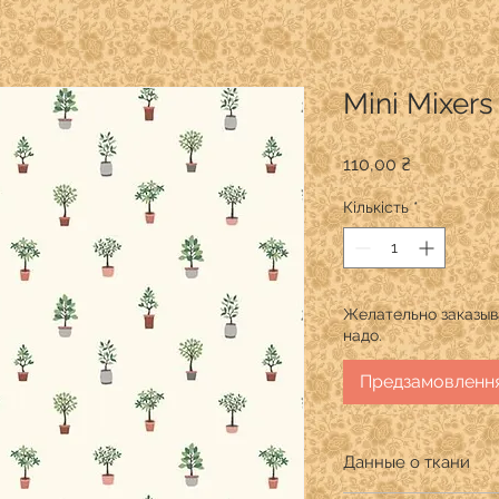
Mini Mixer
Ціна
110,00 ₴
Кількість
*
Желательно заказыва
надо.
Предзамовленн
Данные о ткани