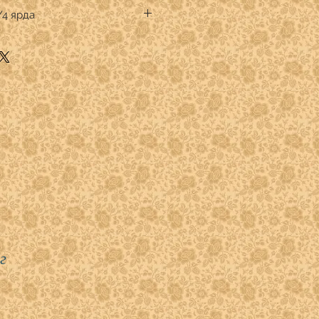
s Brothers
/4 ярда
к премиум
тве кратном 1/4 ярда.
.
" указывать:
 -1
 - 2
)- 3
- 4
г