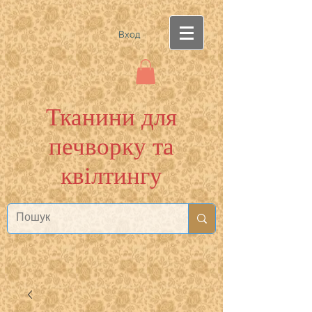
Вход
Тканини для
печворку та
квілтингу