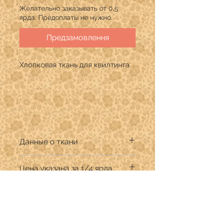
Желательно заказывать от 0,5
ярда. Предоплаты не нужно.
Предзамовлення
Хлопковая ткань для квилтинга.
Данные о ткани
Производитель:Art Gallery Fabrics
Цена указана за 1/4 ярда
Дизайнер:
Состав: 100% хлопок премиум
Продается в количестве кратном
Ширина ткани 110 см.
1/4 ярда.
В графе "Количество" указывать:
для 1/4 ярда (22,9 см) -1