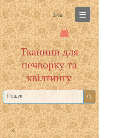
Вход
Тканини для
печворку та
квілтингу