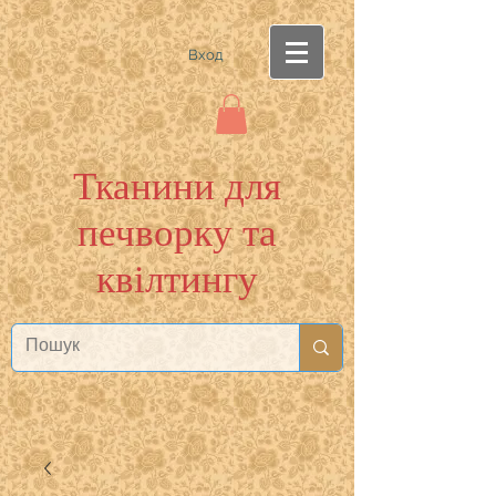
Вход
Тканини для
печворку та
квілтингу