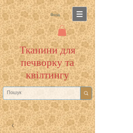
Вход
Тканини для
печворку та
квілтингу