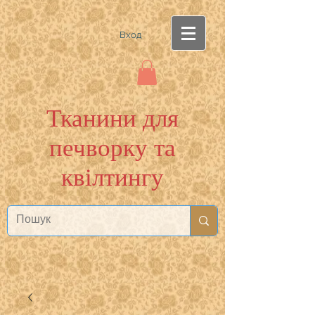
Вход
Тканини для
печворку та
квілтингу