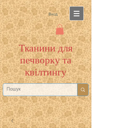
Вход
Тканини для
печворку та
квілтингу