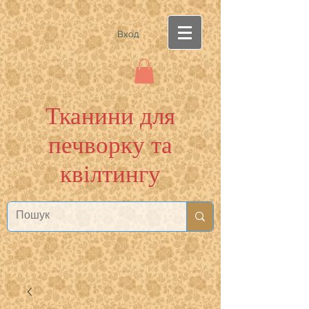
Вход
Тканини для
печворку та
квілтингу