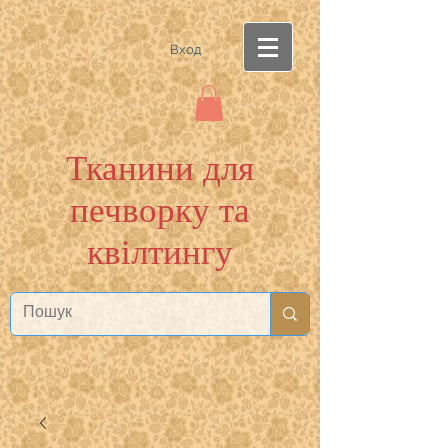
Вход
Тканини для
печворку та
квілтингу