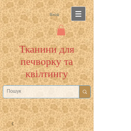
Вход
Тканини для
печворку та
квілтингу