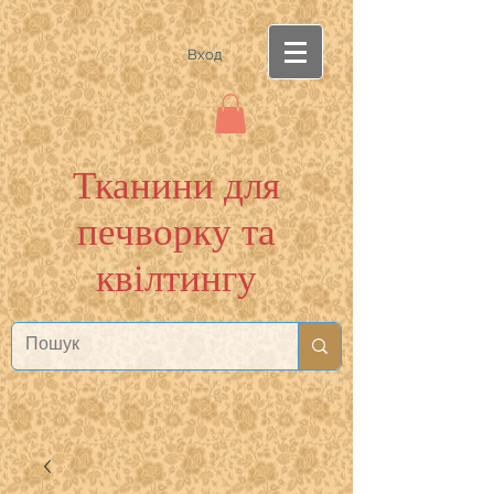
Вход
Тканини для
печворку та
квілтингу