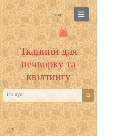
Вход
Тканини для
печворку та
квілтингу