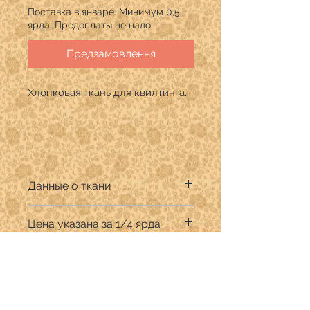
Поставка в январе. Минимум 0,5
ярда. Предоплаты не надо.
Предзамовлення
Хлопковая ткань для квилтинга.
Данные о ткани
Производитель:FreeSpirit Fabrics
Цена указана за 1/4 ярда
Дизайнер: Anna Maria Horner f
Состав: 100% хлопок премиум
Продается в количестве кратном
Ширина ткани 110 см.
1/4 ярда.
В графе "Количество" указывать:
для 1/4 ярда (22,9 см) -1
Про бутік
для 1/2 ярда (45,7 см) - 2