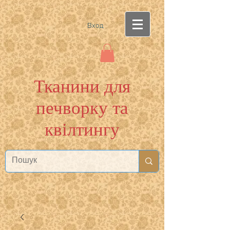
Вход
Тканини для
печворку та
квілтингу