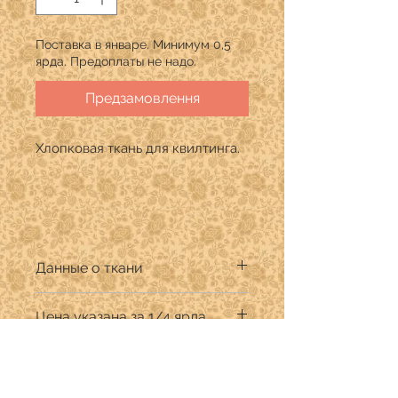
Поставка в январе. Минимум 0,5
ярда. Предоплаты не надо.
Предзамовлення
Хлопковая ткань для квилтинга.
Данные о ткани
Производитель: Art Gallery Fabrics
Цена указана за 1/4 ярда
Дизайнер: AGF Studio
Состав: 100% хлопок премиум
Продается в количестве кратном
Ширина ткани 110 см.
1/4 ярда.
В графе "Количество" указывать: