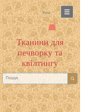
Вход
Тканини для
печворку та
квілтингу