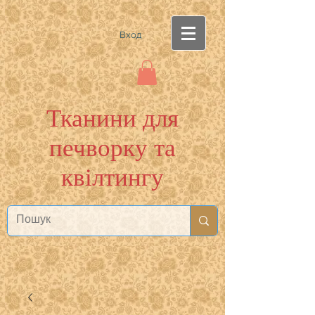
Вход
Тканини для
печворку та
квілтингу